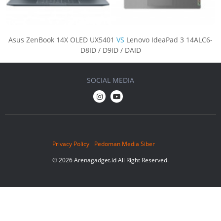
Asus ZenBook 14X OLED UX5401
VS
Lenovo IdeaPad 3 14ALC6-
D8ID / D9ID / DAID
SOCIAL MEDIA
Privacy Policy
Pedoman Media Siber
© 2026 Arenagadget.id All Right Reserved.