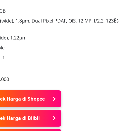
 GB
(wide), 1.8µm, Dual Pixel PDAF, OIS, 12 MP, f/2.2, 123Ëš
ide), 1.22µm
le
1.1
.000
ek Harga di Shopee
ek Harga di Blibli