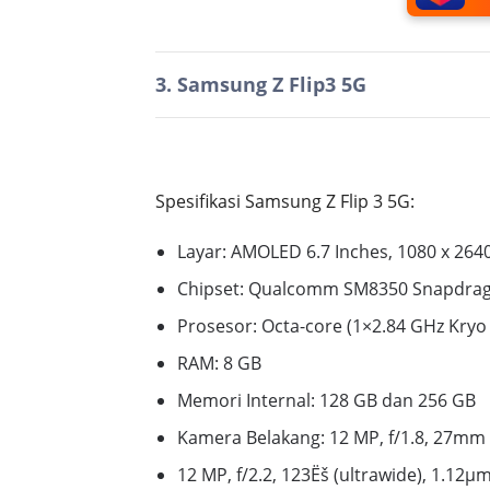
3. Samsung Z Flip3 5G
Spesifikasi Samsung Z Flip 3 5G:
Layar:
AMOLED
6.7 Inches, 1080 x 2640
Chipset:
Qualcomm SM8350 Snapdrago
Prosesor:
Octa-core (1×2.84 GHz Kryo
RAM:
8 GB
Memori Internal:
128 GB dan 256 GB
Kamera Belakang:
12 MP, f/1.8, 27mm (
12 MP, f/2.2, 123Ëš (ultrawide), 1.12µ