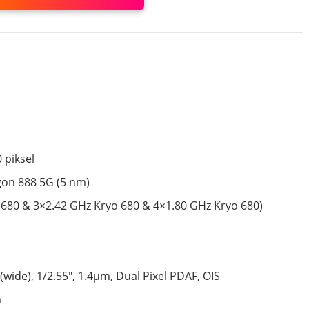
 piksel
n 888 5G (5 nm)
 680 & 3×2.42 GHz Kryo 680 & 4×1.80 GHz Kryo 680)
wide), 1/2.55″, 1.4µm, Dual Pixel PDAF, OIS
m