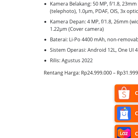
Kamera Belakang:
50 MP, f/1.8, 23mm 
(telephoto), 1.0µm, PDAF, OIS, 3x opti
Kamera Depan:
4 MP, f/1.8, 26mm (wid
1.22µm (Cover camera)
Baterai:
Li-Po 4400 mAh, non-removab
Sistem Operasi:
Android 12L, One UI 4
Rilis:
Agustus 2022
Rentang Harga:
Rp24.999.000 – Rp31.999
C
C
C