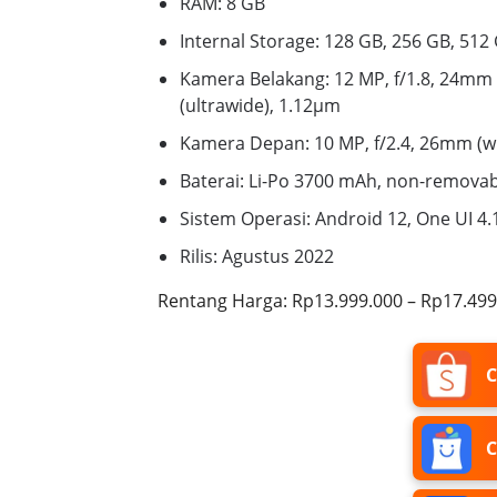
RAM:
8 GB
Internal Storage:
128 GB, 256 GB, 512
Kamera Belakang:
12 MP, f/1.8, 24mm 
(ultrawide), 1.12µm
Kamera Depan:
10 MP, f/2.4, 26mm (w
Baterai:
Li-Po 3700 mAh, non-removab
Sistem Operasi:
Android 12, One UI 4.
Rilis:
Agustus 2022
Rentang Harga:
Rp13.999.000 – Rp17.499
C
C