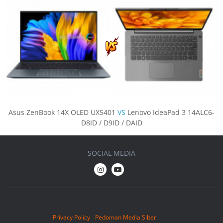
Asus ZenBook 14X OLED UX5401
VS
Lenovo IdeaPad 3 14ALC6-
D8ID / D9ID / DAID
SOCIAL MEDIA
Privacy Policy
Pedoman Media Siber