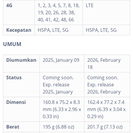
4G
1, 2, 3, 4, 5, 7, 8, 18,
LTE
19, 20, 26, 28, 38,
40, 41, 42, 48, 66
Kecepatan
HSPA, LTE, 5G
HSPA, LTE, 5G
UMUM
Diumumkan
2025, January 09
2026, February
18
Status
Coming soon.
Coming soon.
Exp. release
Exp. release
2025, January
2026, February
Dimensi
160.8 x 75.2 x 8.3
162.4 x 77.2 x 7.4
mm (6.33 x 2.96 x
mm (6.39 x 3.04 x
0.33 in)
0.29 in)
Berat
195 g (6.88 oz)
201.7 g (7.13 oz)