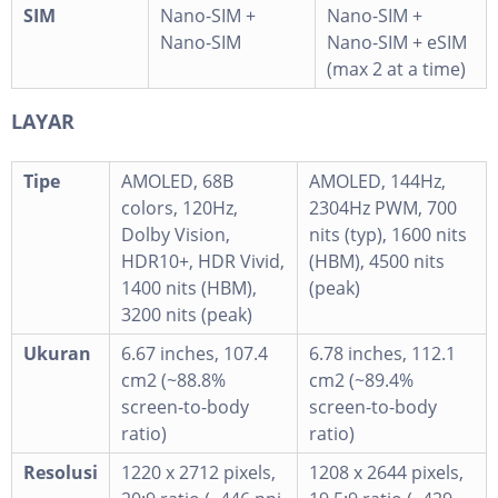
SIM
Nano-SIM +
Nano-SIM +
Nano-SIM
Nano-SIM + eSIM
(max 2 at a time)
LAYAR
Tipe
AMOLED, 68B
AMOLED, 144Hz,
colors, 120Hz,
2304Hz PWM, 700
Dolby Vision,
nits (typ), 1600 nits
HDR10+, HDR Vivid,
(HBM), 4500 nits
1400 nits (HBM),
(peak)
3200 nits (peak)
Ukuran
6.67 inches, 107.4
6.78 inches, 112.1
cm2 (~88.8%
cm2 (~89.4%
screen-to-body
screen-to-body
ratio)
ratio)
Resolusi
1220 x 2712 pixels,
1208 x 2644 pixels,