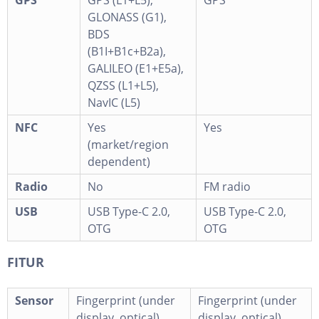
GPS
GPS (L1+L5),
GPS
GLONASS (G1),
BDS
(B1I+B1c+B2a),
GALILEO (E1+E5a),
QZSS (L1+L5),
NavIC (L5)
NFC
Yes
Yes
(market/region
dependent)
Radio
No
FM radio
USB
USB Type-C 2.0,
USB Type-C 2.0,
OTG
OTG
FITUR
Sensor
Fingerprint (under
Fingerprint (under
display, optical),
display, optical),