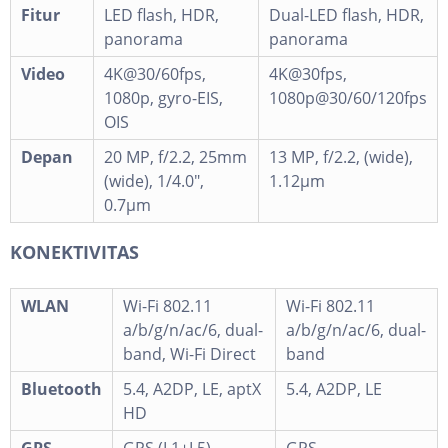
Fitur
LED flash, HDR,
Dual-LED flash, HDR,
panorama
panorama
Video
4K@30/60fps,
4K@30fps,
1080p, gyro-EIS,
1080p@30/60/120fps
OIS
Depan
20 MP, f/2.2, 25mm
13 MP, f/2.2, (wide),
(wide), 1/4.0",
1.12µm
0.7µm
KONEKTIVITAS
WLAN
Wi-Fi 802.11
Wi-Fi 802.11
a/b/g/n/ac/6, dual-
a/b/g/n/ac/6, dual-
band, Wi-Fi Direct
band
Bluetooth
5.4, A2DP, LE, aptX
5.4, A2DP, LE
HD