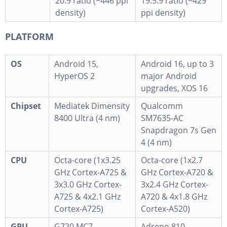
20:9 ratio (~446 ppi
19.5:9 ratio (~429
density)
ppi density)
PLATFORM
OS
Android 15,
Android 16, up to 3
HyperOS 2
major Android
upgrades, XOS 16
Chipset
Mediatek Dimensity
Qualcomm
8400 Ultra (4 nm)
SM7635-AC
Snapdragon 7s Gen
4 (4 nm)
CPU
Octa-core (1x3.25
Octa-core (1x2.7
GHz Cortex-A725 &
GHz Cortex-A720 &
3x3.0 GHz Cortex-
3x2.4 GHz Cortex-
A725 & 4x2.1 GHz
A720 & 4x1.8 GHz
Cortex-A725)
Cortex-A520)
GPU
G720 MC7
Adreno 810