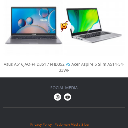
Asus A516JAO-FHD351 / FHD352
VS
Acer Aspire 5 Slim A514-54-
33WF
SOCIAL MEDIA
Privacy Policy
Pedoman Media Siber