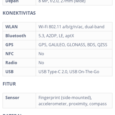
Depan
8 MP, f/2.0, 27mm (wide)
KONEKTIVITAS
WLAN
Wi-Fi 802.11 a/b/g/n/ac, dual-band
Bluetooth
5.3, A2DP, LE, aptX
GPS
GPS, GALILEO, GLONASS, BDS, QZSS
NFC
No
Radio
No
USB
USB Type-C 2.0, USB On-The-Go
FITUR
Sensor
Fingerprint (side-mounted),
accelerometer, proximity, compass