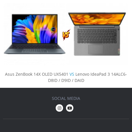
Asus ZenBook 14X OLED UX5401
VS
Lenovo IdeaPad 3 14ALC6-
D8ID / D9ID / DAID
SOCIAL MEDIA