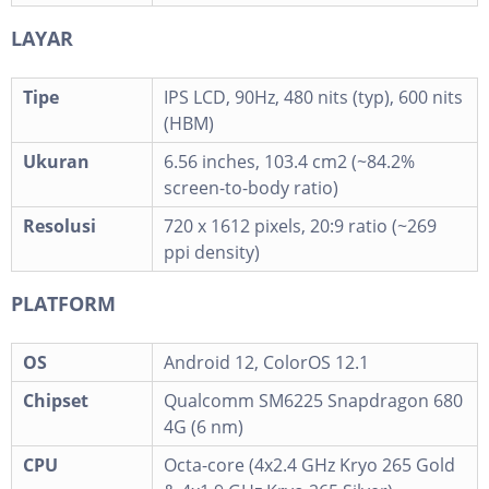
LAYAR
Tipe
IPS LCD, 90Hz, 480 nits (typ), 600 nits
(HBM)
Ukuran
6.56 inches, 103.4 cm2 (~84.2%
screen-to-body ratio)
Resolusi
720 x 1612 pixels, 20:9 ratio (~269
ppi density)
PLATFORM
OS
Android 12, ColorOS 12.1
Chipset
Qualcomm SM6225 Snapdragon 680
4G (6 nm)
CPU
Octa-core (4x2.4 GHz Kryo 265 Gold