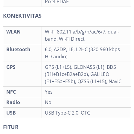
Pixel PDAF
KONEKTIVITAS
WLAN
Wi-Fi 802.11 a/b/g/n/ac/6/7, dual-
band, Wi-Fi Direct
Bluetooth
6.0, A2DP, LE, L2HC (320-960 kbps
HD audio)
GPS
GPS (L1+L5), GLONASS (L1), BDS
(B1I+B1c+B2a+B2b), GALILEO
(E1+E5a+E5b), QZSS (L1+L5), NavIC
NFC
Yes
Radio
No
USB
USB Type-C 2.0, OTG
FITUR