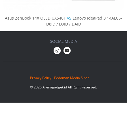
Asus ZenBook 14X OLED UX5401
VS
Lenovo IdeaPad 3 14ALC6-
D8ID / D9ID / DAID
SOCIAL MEDIA
Privacy Policy
Pedoman Media Siber
© 2026 Arenagadget.id All Right Reserved.