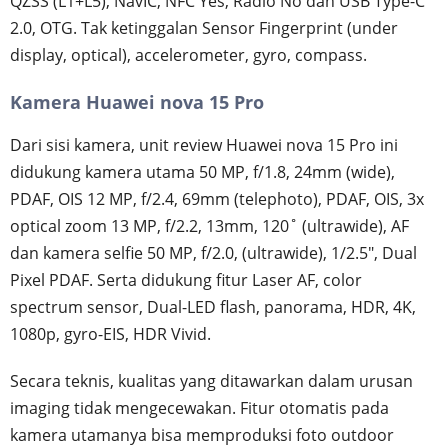
QZSS (L1+L5), NavIC, NFC Yes, Radio No dan USB Type-C
2.0, OTG. Tak ketinggalan Sensor Fingerprint (under
display, optical), accelerometer, gyro, compass.
Kamera Huawei nova 15 Pro
Dari sisi kamera, unit review Huawei nova 15 Pro ini
didukung kamera utama 50 MP, f/1.8, 24mm (wide),
PDAF, OIS 12 MP, f/2.4, 69mm (telephoto), PDAF, OIS, 3x
optical zoom 13 MP, f/2.2, 13mm, 120˚ (ultrawide), AF
dan kamera selfie 50 MP, f/2.0, (ultrawide), 1/2.5", Dual
Pixel PDAF. Serta didukung fitur Laser AF, color
spectrum sensor, Dual-LED flash, panorama, HDR, 4K,
1080p, gyro-EIS, HDR Vivid.
Secara teknis, kualitas yang ditawarkan dalam urusan
imaging tidak mengecewakan. Fitur otomatis pada
kamera utamanya bisa memproduksi foto outdoor