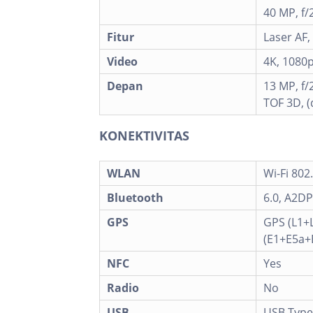
40 MP, f/
Fitur
Laser AF,
Video
4K, 1080p
Depan
13 MP, f/
TOF 3D, (
KONEKTIVITAS
WLAN
Wi-Fi 802
Bluetooth
6.0, A2DP
GPS
GPS (L1+
(E1+E5a+E
NFC
Yes
Radio
No
USB
USB Type-