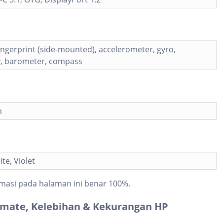
fingerprint (side-mounted), accelerometer, gyro,
y, barometer, compass
h
te, Violet
masi pada halaman ini benar 100%.
imate, Kelebihan & Kekurangan HP