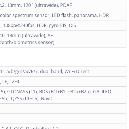
2.2, 13mm, 120˚ (ultrawide), PDAF
 color spectrum sensor, LED flash, panorama, HDR
, 1080p@240fps, HDR, gyro-EIS, OIS
2.0, 18mm (ultrawide), AF
depth/biometrics sensor)
.11 a/b/g/n/ac/6/7, dual-band, Wi-Fi Direct
, LE, L2HC
L5), GLONASS (L1), BDS (B1I+B1c+B2a+B2b), GALILEO
5b), QZSS (L1+L5), NavIC
C 3.1, OTG, DisplayPort 1.2