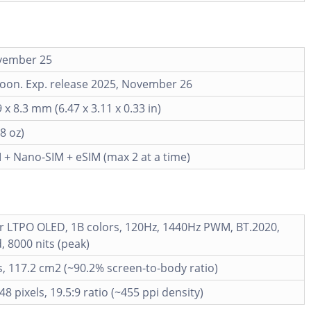
vember 25
oon. Exp. release 2025, November 26
 x 8.3 mm (6.47 x 3.11 x 0.33 in)
8 oz)
+ Nano-SIM + eSIM (max 2 at a time)
er LTPO OLED, 1B colors, 120Hz, 1440Hz PWM, BT.2020,
, 8000 nits (peak)
s, 117.2 cm2 (~90.2% screen-to-body ratio)
48 pixels, 19.5:9 ratio (~455 ppi density)