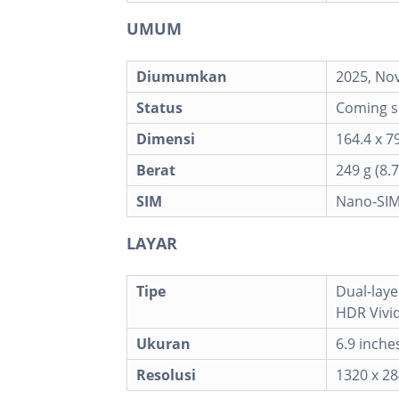
UMUM
Diumumkan
2025, No
Status
Coming s
Dimensi
164.4 x 79
Berat
249 g (8.7
SIM
Nano-SIM 
LAYAR
Tipe
Dual-lay
HDR Vivid
Ukuran
6.9 inche
Resolusi
1320 x 28