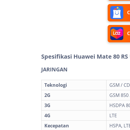
C
C
Spesifikasi Huawei Mate 80 RS
JARINGAN
Teknologi
GSM / CD
2G
GSM 850 /
3G
HSDPA 800
4G
LTE
Kecepatan
HSPA, LT