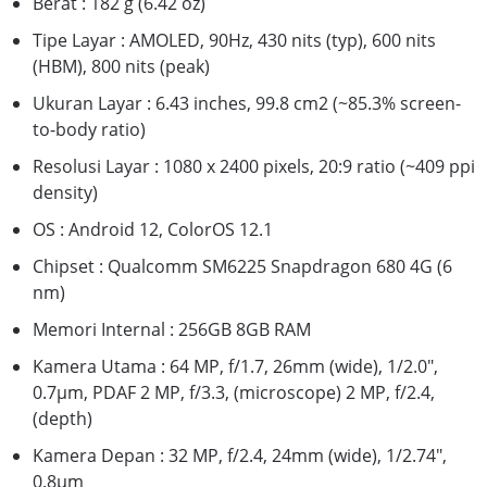
Berat : 182 g (6.42 oz)
Tipe Layar : AMOLED, 90Hz, 430 nits (typ), 600 nits
(HBM), 800 nits (peak)
Ukuran Layar : 6.43 inches, 99.8 cm2 (~85.3% screen-
to-body ratio)
Resolusi Layar : 1080 x 2400 pixels, 20:9 ratio (~409 ppi
density)
OS : Android 12, ColorOS 12.1
Chipset : Qualcomm SM6225 Snapdragon 680 4G (6
nm)
Memori Internal : 256GB 8GB RAM
Kamera Utama : 64 MP, f/1.7, 26mm (wide), 1/2.0",
0.7µm, PDAF 2 MP, f/3.3, (microscope) 2 MP, f/2.4,
(depth)
Kamera Depan : 32 MP, f/2.4, 24mm (wide), 1/2.74",
0.8µm