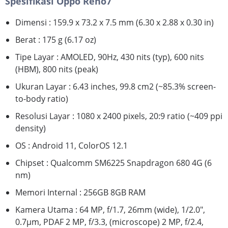
Spesifikasi Oppo Reno7
Dimensi : 159.9 x 73.2 x 7.5 mm (6.30 x 2.88 x 0.30 in)
Berat : 175 g (6.17 oz)
Tipe Layar : AMOLED, 90Hz, 430 nits (typ), 600 nits
(HBM), 800 nits (peak)
Ukuran Layar : 6.43 inches, 99.8 cm2 (~85.3% screen-
to-body ratio)
Resolusi Layar : 1080 x 2400 pixels, 20:9 ratio (~409 ppi
density)
OS : Android 11, ColorOS 12.1
Chipset : Qualcomm SM6225 Snapdragon 680 4G (6
nm)
Memori Internal : 256GB 8GB RAM
Kamera Utama : 64 MP, f/1.7, 26mm (wide), 1/2.0",
0.7µm, PDAF 2 MP, f/3.3, (microscope) 2 MP, f/2.4,