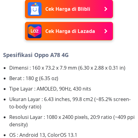
Cek Harga di Blibli
Cek Harga di Lazada
Spesifikasi Oppo A78 4G
Dimensi : 160 x 73.2 x 7.9 mm (6.30 x 2.88 x 0.31 in)
Berat : 180 g (6.35 oz)
Tipe Layar : AMOLED, 90Hz, 430 nits
Ukuran Layar : 6.43 inches, 99.8 cm2 (~85.2% screen-
to-body ratio)
Resolusi Layar : 1080 x 2400 pixels, 20:9 ratio (~409 ppi
density)
OS : Android 13, ColorOS 13.1