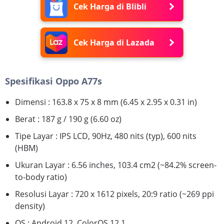
Cek Harga di Blibli
Cek Harga di Lazada
Spesifikasi Oppo A77s
Dimensi : 163.8 x 75 x 8 mm (6.45 x 2.95 x 0.31 in)
Berat : 187 g / 190 g (6.60 oz)
Tipe Layar : IPS LCD, 90Hz, 480 nits (typ), 600 nits
(HBM)
Ukuran Layar : 6.56 inches, 103.4 cm2 (~84.2% screen-
to-body ratio)
Resolusi Layar : 720 x 1612 pixels, 20:9 ratio (~269 ppi
density)
OS : Android 12, ColorOS 12.1