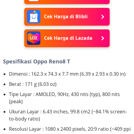
Cek Harga di Blibli
Cek Harga di Lazada
Spesifikasi Oppo Reno8 T
Dimensi : 162.3 x 74.3 x 7.7 mm (6.39 x 2.93 x 0.30 in)
Berat : 171 g (6.03 oz)
Tipe Layar : AMOLED, 90Hz, 430 nits (typ), 800 nits
(peak)
Ukuran Layar : 6.43 inches, 99.8 cm2 (~84.1% screen-
to-body ratio)
Resolusi Layar : 1080 x 2400 pixels, 20:9 ratio (~409 ppi