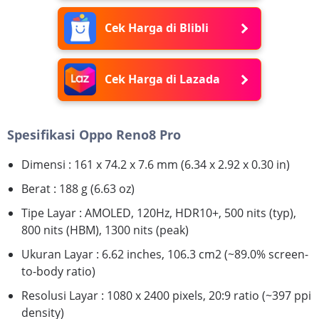
Cek Harga di Blibli
Cek Harga di Lazada
Spesifikasi Oppo Reno8 Pro
Dimensi : 161 x 74.2 x 7.6 mm (6.34 x 2.92 x 0.30 in)
Berat : 188 g (6.63 oz)
Tipe Layar : AMOLED, 120Hz, HDR10+, 500 nits (typ),
800 nits (HBM), 1300 nits (peak)
Ukuran Layar : 6.62 inches, 106.3 cm2 (~89.0% screen-
to-body ratio)
Resolusi Layar : 1080 x 2400 pixels, 20:9 ratio (~397 ppi
density)