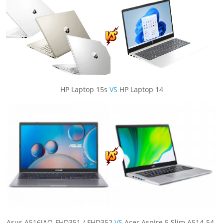
HP Laptop 15s
VS
HP Laptop 14
Asus A516JAO-FHD351 / FHD352
VS
Acer Aspire 5 Slim A514-54-