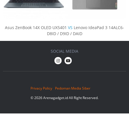
Asus ZenBook 14X OLED UX5401
VS
Lenovo IdeaPad 3 14ALC6-
D8ID / D9ID / DAID
SOCIAL MEDIA
Privacy Policy
Pedoman Media Siber
© 2026 Arenagadget.id All Right Reserved.