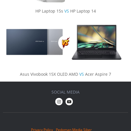
HP Laptop 15s
VS
HP Laptop 14
Asus Vivobook 15X OLED AMD
VS
Acer Aspire 7
SOCIAL MEDIA
Privacy Policy
Pedoman Media Siber