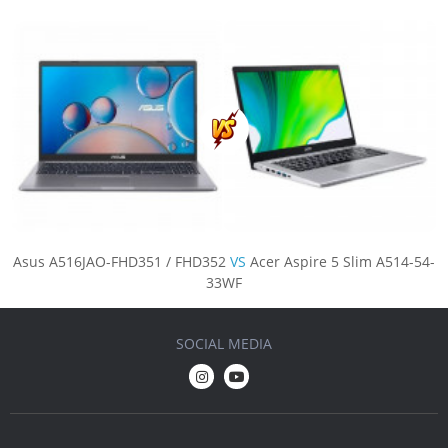
Asus A516JAO-FHD351 / FHD352
VS
Acer Aspire 5 Slim A514-54-
33WF
SOCIAL MEDIA