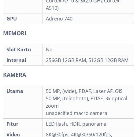
Cortex-A710 & 3x2.0 GHz Cortex-
A510)
GPU
Adreno 740
MEMORI
Slot Kartu
No
Internal
256GB 12GB RAM, 512GB 12GB RAM
KAMERA
Utama
50 MP, (wide), PDAF, Laser AF, OIS
50 MP, (telephoto), PDAF, 3x optical
zoom
unspecified macro camera
Fitur
LED flash, HDR, panorama
Video
8K@30fps, 4K@30/60/120fps,