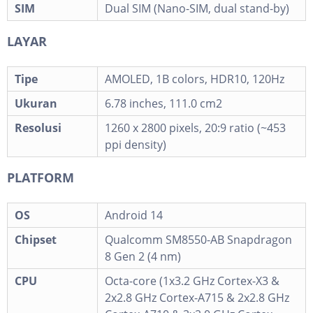
SIM
Dual SIM (Nano-SIM, dual stand-by)
LAYAR
Tipe
AMOLED, 1B colors, HDR10, 120Hz
Ukuran
6.78 inches, 111.0 cm2
Resolusi
1260 x 2800 pixels, 20:9 ratio (~453
ppi density)
PLATFORM
OS
Android 14
Chipset
Qualcomm SM8550-AB Snapdragon
8 Gen 2 (4 nm)
CPU
Octa-core (1x3.2 GHz Cortex-X3 &
2x2.8 GHz Cortex-A715 & 2x2.8 GHz