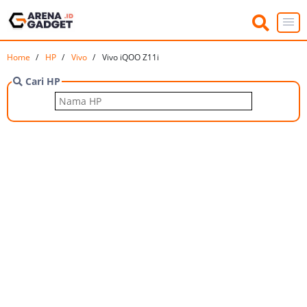
Home
HP
Vivo
Vivo iQOO Z11i
Cari HP