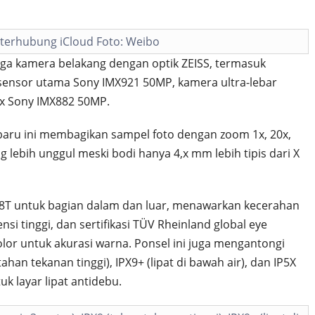
 terhubung iCloud Foto: Weibo
iga kamera belakang dengan optik ZEISS, termasuk
sensor utama Sony IMX921 50MP, kamera ultra-lebar
3x Sony IMX882 50MP.
baru ini membagikan sampel foto dengan zoom 1x, 20x,
 lebih unggul meski bodi hanya 4,x mm lebih tipis dari X
8T untuk bagian dalam dan luar, menawarkan kecerahan
i tinggi, dan sertifikasi TÜV Rheinland global eye
olor untuk akurasi warna. Ponsel ini juga mengantongi
(tahan tekanan tinggi), IPX9+ (lipat di bawah air), dan IP5X
uk layar lipat antidebu.