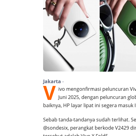
Jakarta
-
V
ivo mengonfirmasi peluncuran Vivo
Juni 2025, dengan peluncuran glo
baiknya, HP layar lipat ini segera masuk 
Sebab tanda-tandanya sudah terlihat. Sep
@sondesix, perangkat berkode V2429 di
tersebut adalah Vivo X Fold5.