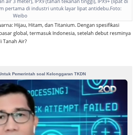
n air 3 meter), IPX9 (tahan tekanan tinggi), IPX9+ (lipat di
im pertama di industri untuk layar lipat antidebu.Foto:
Weibo
warna: Hijau, Hitam, dan Titanium. Dengan spesifikasi
 pasar global, termasuk Indonesia, setelah debut resminya
i Tanah Air?
Untuk Pemerintah soal Kelonggaran TKDN