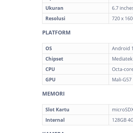
Ukuran
6.7 inche
Resolusi
720 x 160
PLATFORM
OS
Android 1
Chipset
Mediatek
CPU
Octa-core
GPU
Mali-G57
MEMORI
Slot Kartu
microSDX
Internal
128GB 4