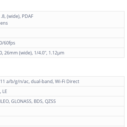
1.8, (wide), PDAF
lens
0/60fps
.0, 26mm (wide), 1/4.0", 1.12µm
.11 a/b/g/n/ac, dual-band, Wi-Fi Direct
, LE
ILEO, GLONASS, BDS, QZSS