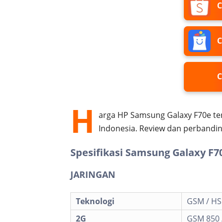
C
C
C
H
arga HP Samsung Galaxy F70e ter
Indonesia. Review dan perbandin
Spesifikasi Samsung Galaxy F7
JARINGAN
Teknologi
GSM / HSP
2G
GSM 850 /