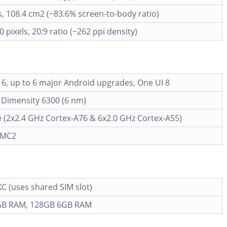
s, 108.4 cm2 (~83.6% screen-to-body ratio)
0 pixels, 20:9 ratio (~262 ppi density)
6, up to 6 major Android upgrades, One UI 8
 Dimensity 6300 (6 nm)
 (2x2.4 GHz Cortex-A76 & 6x2.0 GHz Cortex-A55)
 MC2
C (uses shared SIM slot)
GB RAM, 128GB 6GB RAM