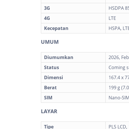
3G
HSDPA 85
4G
LTE
Kecepatan
HSPA, LT
UMUM
Diumumkan
2026, Feb
Status
Coming so
Dimensi
167.4 x 77
Berat
199 g (7.0
SIM
Nano-SIM
LAYAR
Tipe
PLS LCD, 