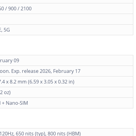
0 / 900 / 2100
E, 5G
ruary 09
on. Exp. release 2026, February 17
.4 x 8.2 mm (6.59 x 3.05 x 0.32 in)
2 oz)
 + Nano-SIM
120Hz, 650 nits (typ), 800 nits (HBM)