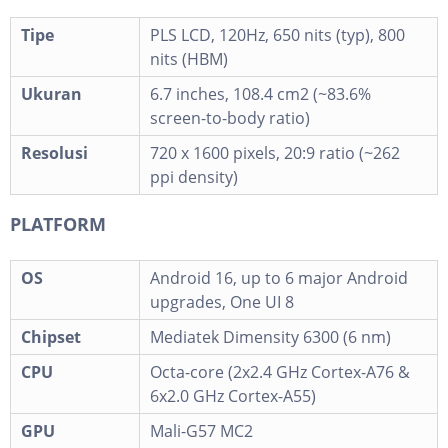
Tipe
PLS LCD, 120Hz, 650 nits (typ), 800
nits (HBM)
Ukuran
6.7 inches, 108.4 cm2 (~83.6%
screen-to-body ratio)
Resolusi
720 x 1600 pixels, 20:9 ratio (~262
ppi density)
PLATFORM
OS
Android 16, up to 6 major Android
upgrades, One UI 8
Chipset
Mediatek Dimensity 6300 (6 nm)
CPU
Octa-core (2x2.4 GHz Cortex-A76 &
6x2.0 GHz Cortex-A55)
GPU
Mali-G57 MC2