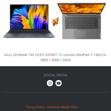
Asus ZenBook 14X OLED UX5401
VS
Lenovo IdeaPad 3 14ALC6-
D8ID / D9ID / DAID
SOCIAL MEDIA
Privacy Policy
Pedoman Media Siber