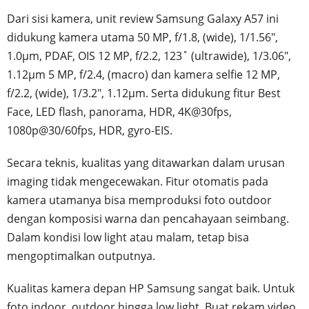
Dari sisi kamera, unit review Samsung Galaxy A57 ini
didukung kamera utama 50 MP, f/1.8, (wide), 1/1.56",
1.0µm, PDAF, OIS 12 MP, f/2.2, 123˚ (ultrawide), 1/3.06",
1.12µm 5 MP, f/2.4, (macro) dan kamera selfie 12 MP,
f/2.2, (wide), 1/3.2", 1.12µm. Serta didukung fitur Best
Face, LED flash, panorama, HDR, 4K@30fps,
1080p@30/60fps, HDR, gyro-EIS.
Secara teknis, kualitas yang ditawarkan dalam urusan
imaging tidak mengecewakan. Fitur otomatis pada
kamera utamanya bisa memproduksi foto outdoor
dengan komposisi warna dan pencahayaan seimbang.
Dalam kondisi low light atau malam, tetap bisa
mengoptimalkan outputnya.
Kualitas kamera depan HP Samsung sangat baik. Untuk
foto indoor, outdoor hingga low light. Buat rekam video