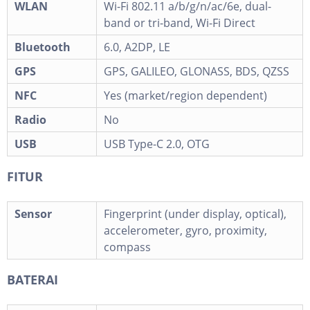
WLAN
Wi-Fi 802.11 a/b/g/n/ac/6e, dual-
band or tri-band, Wi-Fi Direct
Bluetooth
6.0, A2DP, LE
GPS
GPS, GALILEO, GLONASS, BDS, QZSS
NFC
Yes (market/region dependent)
Radio
No
USB
USB Type-C 2.0, OTG
FITUR
Sensor
Fingerprint (under display, optical),
accelerometer, gyro, proximity,
compass
BATERAI