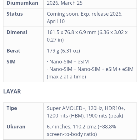
Diumumkan
2026, March 25
Status
Coming soon. Exp. release 2026,
April 10
Dimensi
161.5 x 76.8 x 6.9 mm (6.36 x 3.02 x
0.27 in)
Berat
179 g (6.31 oz)
SIM
· Nano-SIM + eSIM
· Nano-SIM + Nano-SIM + eSIM + eSIM
(max 2 at a time)
LAYAR
Tipe
Super AMOLED+, 120Hz, HDR10+,
1200 nits (HBM), 1900 nits (peak)
Ukuran
6.7 inches, 110.2 cm2 (~88.8%
screen-to-body ratio)