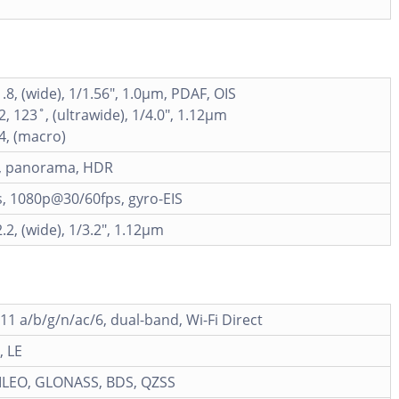
1.8, (wide), 1/1.56", 1.0µm, PDAF, OIS
2, 123˚, (ultrawide), 1/4.0", 1.12µm
.4, (macro)
h, panorama, HDR
, 1080p@30/60fps, gyro-EIS
.2, (wide), 1/3.2", 1.12µm
.11 a/b/g/n/ac/6, dual-band, Wi-Fi Direct
, LE
ILEO, GLONASS, BDS, QZSS