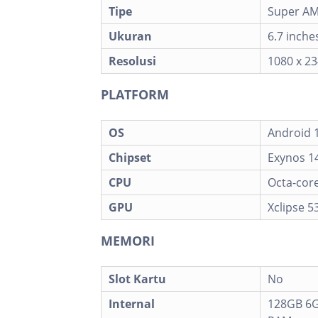
Tipe
Super AMO
Ukuran
6.7 inche
Resolusi
1080 x 23
PLATFORM
OS
Android 1
Chipset
Exynos 1
CPU
Octa-core
GPU
Xclipse 5
MEMORI
Slot Kartu
No
Internal
128GB 6G