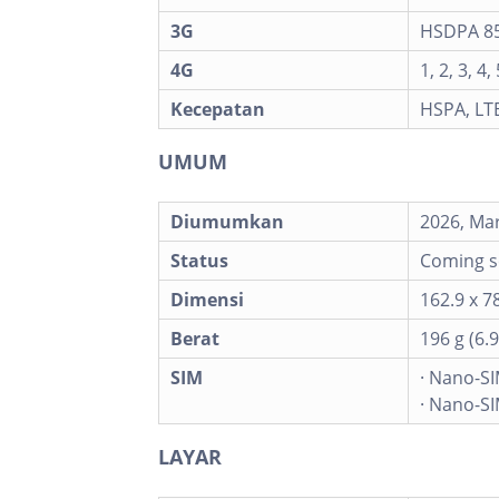
3G
HSDPA 850
4G
1, 2, 3, 4,
Kecepatan
HSPA, LT
UMUM
Diumumkan
2026, Ma
Status
Coming so
Dimensi
162.9 x 78
Berat
196 g (6.9
SIM
· Nano-SI
· Nano-SI
LAYAR