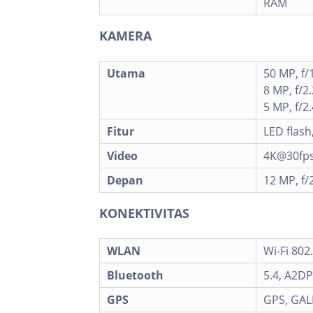
RAM
KAMERA
Utama
50 MP, f/
8 MP, f/2.
5 MP, f/2
Fitur
LED flas
Video
4K@30fps
Depan
12 MP, f/2
KONEKTIVITAS
WLAN
Wi-Fi 802
Bluetooth
5.4, A2DP
GPS
GPS, GAL