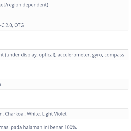
ket/region dependent)
-C 2.0, OTG
nt (under display, optical), accelerometer, gyro, compass
h
, Charkoal, White, Light Violet
masi pada halaman ini benar 100%.