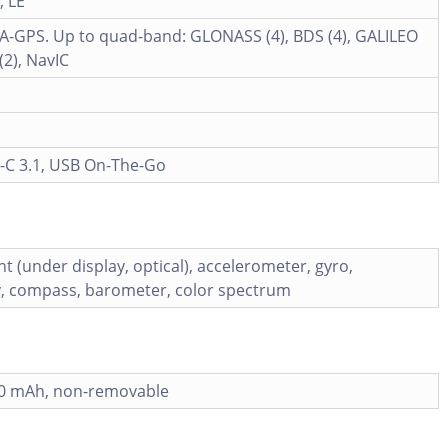
, LE
 A-GPS. Up to quad-band: GLONASS (4), BDS (4), GALILEO
(2), NavIC
-C 3.1, USB On-The-Go
nt (under display, optical), accelerometer, gyro,
y, compass, barometer, color spectrum
60 mAh, non-removable