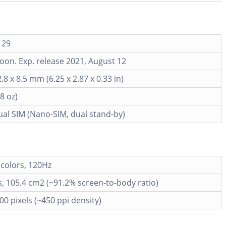
 29
on. Exp. release 2021, August 12
.8 x 8.5 mm (6.25 x 2.87 x 0.33 in)
8 oz)
al SIM (Nano-SIM, dual stand-by)
colors, 120Hz
s, 105.4 cm2 (~91.2% screen-to-body ratio)
00 pixels (~450 ppi density)