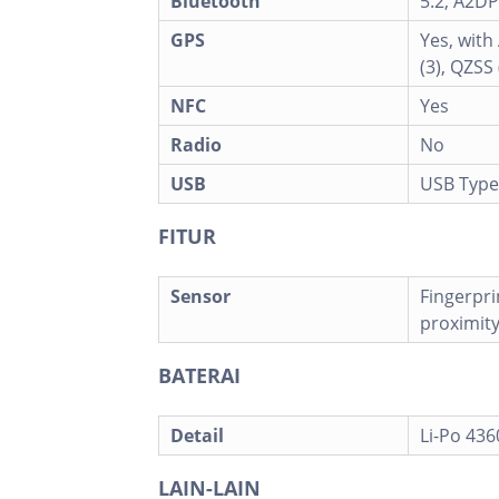
Bluetooth
5.2, A2DP
GPS
Yes, with
(3), QZSS 
NFC
Yes
Radio
No
USB
USB Type
FITUR
Sensor
Fingerpri
proximit
BATERAI
Detail
Li-Po 43
LAIN-LAIN