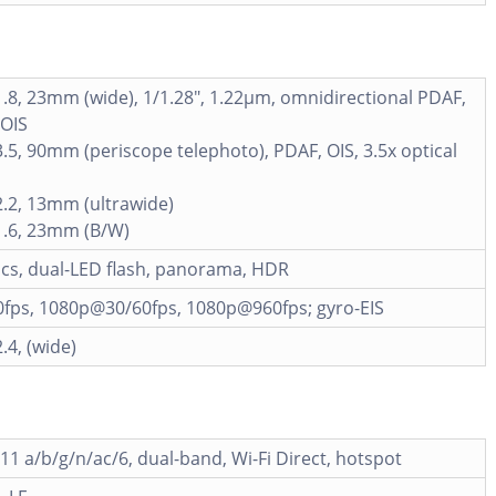
1.8, 23mm (wide), 1/1.28", 1.22µm, omnidirectional PDAF,
 OIS
3.5, 90mm (periscope telephoto), PDAF, OIS, 3.5x optical
2.2, 13mm (ultrawide)
1.6, 23mm (B/W)
ics, dual-LED flash, panorama, HDR
fps, 1080p@30/60fps, 1080p@960fps; gyro-EIS
.4, (wide)
.11 a/b/g/n/ac/6, dual-band, Wi-Fi Direct, hotspot