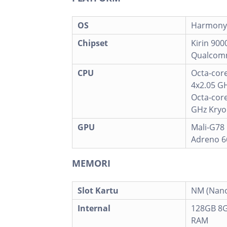
OS
Harmony
Chipset
Kirin 900
Qualcomm
CPU
Octa-cor
4x2.05 G
Octa-core
GHz Kryo
GPU
Mali-G78
Adreno 6
MEMORI
Slot Kartu
NM (Nano
Internal
128GB 8G
RAM