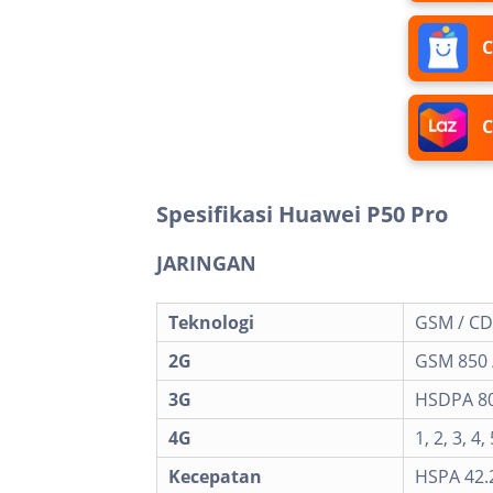
C
C
Spesifikasi Huawei P50 Pro
JARINGAN
Teknologi
GSM / CD
2G
GSM 850 /
3G
HSDPA 800
4G
1, 2, 3, 4,
Kecepatan
HSPA 42.