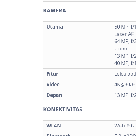
KAMERA
Utama
50 MP, f/
Laser AF,
64 MP, f/
zoom
13 MP, f/
40 MP, f/
Fitur
Leica opt
Video
4K@30/60
Depan
13 MP, f/2
KONEKTIVITAS
WLAN
Wi-Fi 802