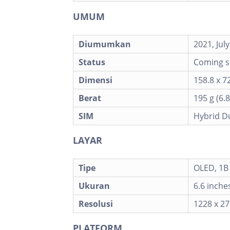
UMUM
Diumumkan
2021, July
Status
Coming so
Dimensi
158.8 x 72
Berat
195 g (6.8
SIM
Hybrid Du
LAYAR
Tipe
OLED, 1B 
Ukuran
6.6 inche
Resolusi
1228 x 27
PLATFORM