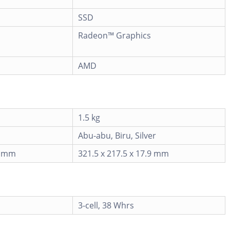
SSD
Radeon™ Graphics
AMD
1.5 kg
Abu-abu, Biru, Silver
59 mm
321.5 x 217.5 x 17.9 mm
3-cell, 38 Whrs