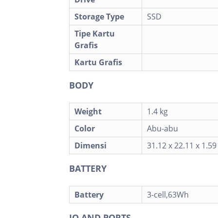
Storage Type
SSD
Tipe Kartu
Grafis
Kartu Grafis
BODY
Weight
1.4 kg
Color
Abu-abu
Dimensi
31.12 x 22.11 x 1.
BATTERY
Battery
3-cell,63Wh
IO AND PORTS