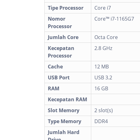
Tipe Processor
Core i7
Nomor
Core™ i7-1165G7
Processor
Jumlah Core
Octa Core
Kecepatan
2.8 GHz
Processor
Cache
12 MB
USB Port
USB 3.2
RAM
16 GB
Kecepatan RAM
Slot Memory
2 slot(s)
Type Memory
DDR4
Jumlah Hard
Drive