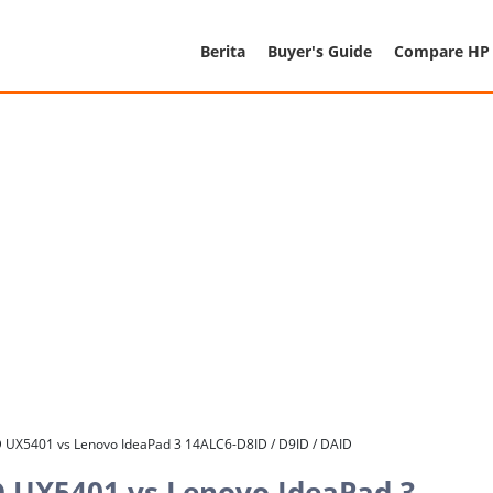
Berita
Buyer's Guide
Compare HP
 UX5401 vs Lenovo IdeaPad 3 14ALC6-D8ID / D9ID / DAID
 UX5401 vs Lenovo IdeaPad 3