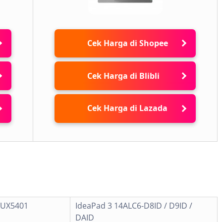
Cek Harga di Shopee
Cek Harga di Blibli
Cek Harga di Lazada
 UX5401
IdeaPad 3 14ALC6-D8ID / D9ID /
DAID