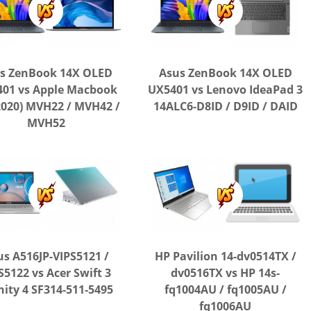
s ZenBook 14X OLED
Asus ZenBook 14X OLED
01 vs Apple Macbook
UX5401 vs Lenovo IdeaPad 3
(2020) MVH22 / MVH42 /
14ALC6-D8ID / D9ID / DAID
MVH52
us A516JP-VIPS5121 /
HP Pavilion 14-dv0514TX /
S5122 vs Acer Swift 3
dv0516TX vs HP 14s-
inity 4 SF314-511-5495
fq1004AU / fq1005AU /
fq1006AU