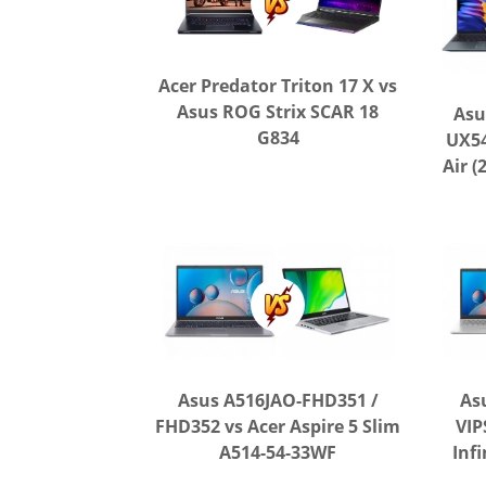
Acer Predator Triton 17 X vs
Asus ROG Strix SCAR 18
Asu
G834
UX54
Air 
Asus A516JAO-FHD351 /
As
FHD352 vs Acer Aspire 5 Slim
VIP
A514-54-33WF
Inf