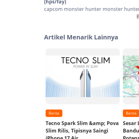
(hps/fay)
capcom monster hunter monster hunter
B
Artikel Menarik Lainnya
Berita
Berita
Tecno Spark Slim &amp; Pova
Sesar 
Slim Rilis, Tipisnya Saingi
Bandu
iPhone 17 Air
Poten