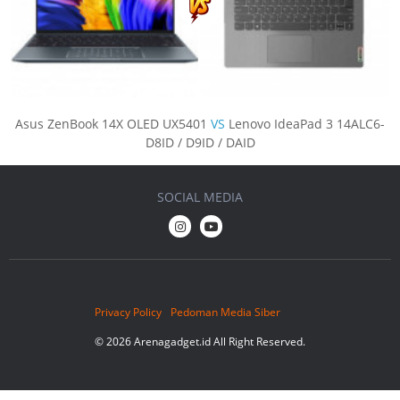
Asus ZenBook 14X OLED UX5401
VS
Lenovo IdeaPad 3 14ALC6-
D8ID / D9ID / DAID
SOCIAL MEDIA
Privacy Policy
Pedoman Media Siber
© 2026 Arenagadget.id All Right Reserved.