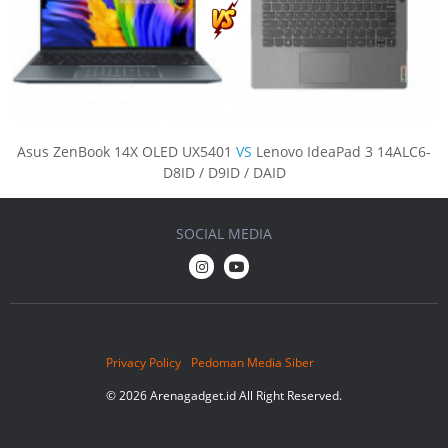
Asus ZenBook 14X OLED UX5401
VS
Lenovo IdeaPad 3 14ALC6-
D8ID / D9ID / DAID
SOCIAL MEDIA
Privacy Policy
Pedoman Media Siber
© 2026 Arenagadget.id All Right Reserved.