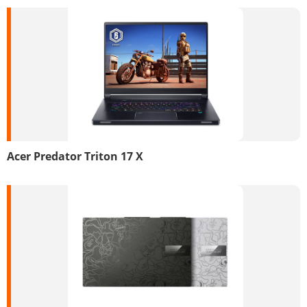
Acer Predator Triton 17 X