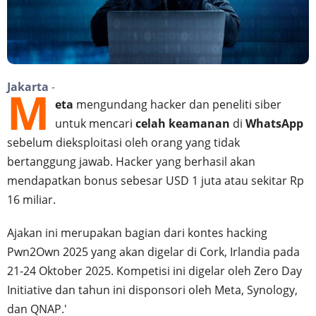
Jakarta
-
M
eta
mengundang hacker dan peneliti siber
untuk mencari
celah keamanan
di
WhatsApp
sebelum dieksploitasi oleh orang yang tidak
bertanggung jawab. Hacker yang berhasil akan
mendapatkan bonus sebesar USD 1 juta atau sekitar Rp
16 miliar.
Ajakan ini merupakan bagian dari kontes hacking
Pwn2Own 2025 yang akan digelar di Cork, Irlandia pada
21-24 Oktober 2025. Kompetisi ini digelar oleh Zero Day
Initiative dan tahun ini disponsori oleh Meta, Synology,
dan QNAP.'