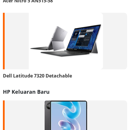
Acer Nitro 5 AN515-58
Dell Latitude 7320 Detachable
HP Keluaran Baru