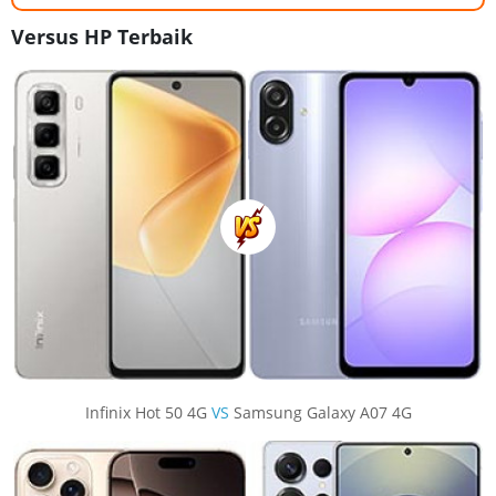
Versus HP Terbaik
Infinix Hot 50 4G
VS
Samsung Galaxy A07 4G