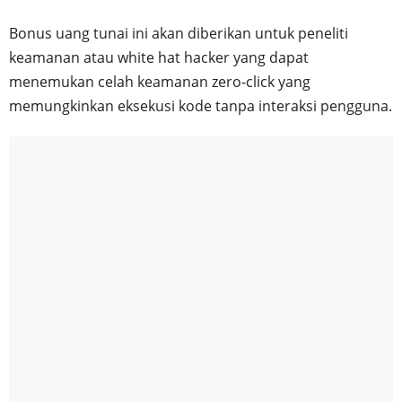
Bonus uang tunai ini akan diberikan untuk peneliti
keamanan atau white hat hacker yang dapat
menemukan celah keamanan zero-click yang
memungkinkan eksekusi kode tanpa interaksi pengguna.