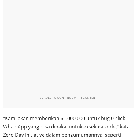
SCROLL TO CONTINUE WITH CONTENT
"Kami akan memberikan $1.000.000 untuk bug 0-click
WhatsApp yang bisa dipakai untuk eksekusi kode," kata
Zero Day Initiative dalam pengumumannya, seperti