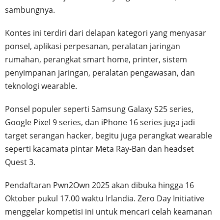
sambungnya.
Kontes ini terdiri dari delapan kategori yang menyasar
ponsel, aplikasi perpesanan, peralatan jaringan
rumahan, perangkat smart home, printer, sistem
penyimpanan jaringan, peralatan pengawasan, dan
teknologi wearable.
Ponsel populer seperti Samsung Galaxy S25 series,
Google Pixel 9 series, dan iPhone 16 series juga jadi
target serangan hacker, begitu juga perangkat wearable
seperti kacamata pintar Meta Ray-Ban dan headset
Quest 3.
Pendaftaran Pwn2Own 2025 akan dibuka hingga 16
Oktober pukul 17.00 waktu Irlandia. Zero Day Initiative
menggelar kompetisi ini untuk mencari celah keamanan