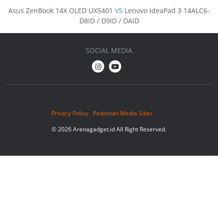
Asus ZenBook 14X OLED UX5401
VS
Lenovo IdeaPad 3 14ALC6-
D8ID / D9ID / DAID
SOCIAL MEDIA
Privacy Policy
Pedoman Media Siber
© 2026 Arenagadget.id All Right Reserved.