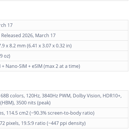
rch 17
. Released 2026, March 17
.9 x 8.2 mm (6.41 x 3.07 x 0.32 in)
9 oz)
+ Nano-SIM + eSIM (max 2 at a time)
68B colors, 120Hz, 3840Hz PWM, Dolby Vision, HDR10+,
 (HBM), 3500 nits (peak)
es, 114.5 cm2 (~90.3% screen-to-body ratio)
72 pixels, 19.5:9 ratio (~447 ppi density)