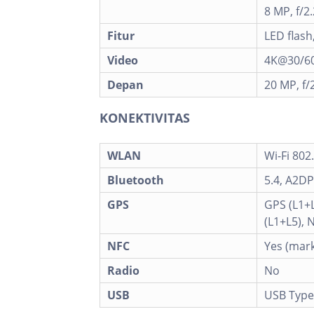
8 MP, f/2
Fitur
LED flas
Video
4K@30/60
Depan
20 MP, f/2
KONEKTIVITAS
WLAN
Wi-Fi 802
Bluetooth
5.4, A2DP
GPS
GPS (L1+
(L1+L5), 
NFC
Yes (mar
Radio
No
USB
USB Type