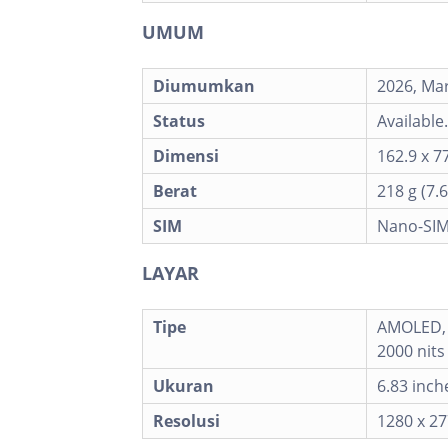
UMUM
Diumumkan
2026, Ma
Status
Available
Dimensi
162.9 x 77
Berat
218 g (7.6
SIM
Nano-SIM 
LAYAR
Tipe
AMOLED, 
2000 nits
Ukuran
6.83 inch
Resolusi
1280 x 27