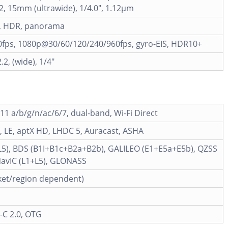
.2, 15mm (ultrawide), 1/4.0", 1.12µm
h, HDR, panorama
fps, 1080p@30/60/120/240/960fps, gyro-EIS, HDR10+
.2, (wide), 1/4"
.11 a/b/g/n/ac/6/7, dual-band, Wi-Fi Direct
, LE, aptX HD, LHDC 5, Auracast, ASHA
L5), BDS (B1I+B1c+B2a+B2b), GALILEO (E1+E5a+E5b), QZSS
NavIC (L1+L5), GLONASS
ket/region dependent)
-C 2.0, OTG