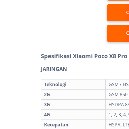
C
C
Spesifikasi Xiaomi Poco X8 Pr
JARINGAN
Teknologi
GSM / HSP
2G
GSM 850 /
3G
HSDPA 850
4G
1, 2, 3, 4,
Kecepatan
HSPA, LT