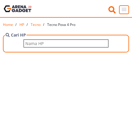
Home
HP
Tecno
Tecno Pova 4 Pro
Cari HP