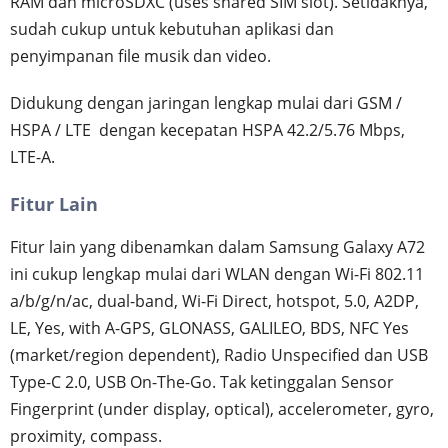
RAM dan microSDXC (uses shared SIM slot). Setidaknya,
sudah cukup untuk kebutuhan aplikasi dan
penyimpanan file musik dan video.
Didukung dengan jaringan lengkap mulai dari GSM /
HSPA / LTE dengan kecepatan HSPA 42.2/5.76 Mbps,
LTE-A.
Fitur Lain
Fitur lain yang dibenamkan dalam Samsung Galaxy A72
ini cukup lengkap mulai dari WLAN dengan Wi-Fi 802.11
a/b/g/n/ac, dual-band, Wi-Fi Direct, hotspot, 5.0, A2DP,
LE, Yes, with A-GPS, GLONASS, GALILEO, BDS, NFC Yes
(market/region dependent), Radio Unspecified dan USB
Type-C 2.0, USB On-The-Go. Tak ketinggalan Sensor
Fingerprint (under display, optical), accelerometer, gyro,
proximity, compass.