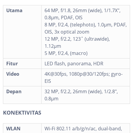
Utama
64 MP, f/1.8, 26mm (wide), 1/1.7X",
0.8µm, PDAF, OIS
8 MP, f/2.4, (telephoto), 1.0µm, PDAF,
OIS, 3x optical zoom
12 MP, f/2.2, 123˚ (ultrawide),
1.12µm
5 MP, f/2.4, (macro)
Fitur
LED flash, panorama, HDR
Video
4K@30fps, 1080p@30/120fps; gyro-
EIS
Depan
32 MP, f/2.2, 26mm (wide), 1/2.8",
0.8µm
KONEKTIVITAS
WLAN
Wi-Fi 802.11 a/b/g/n/ac, dual-band,