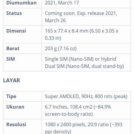
Diumumkan
2021, March 17
Status
Coming soon. Exp. release 2021,
March 26
Dimensi
165 x 77.4 x 8.4 mm (6.50 x 3.05 x
0.33 in)
Berat
203 g (7.16 oz)
SIM
Single SIM (Nano-SIM) or Hybrid
Dual SIM (Nano-SIM, dual stand-by)
LAYAR
Tipe
Super AMOLED, 90Hz, 800 nits (peak)
Ukuran
6.7 inches, 108.4 cm2 (~84.9%
screen-to-body ratio)
Resolusi
1080 x 2400 pixels, 20:9 ratio (~393
ppi density)