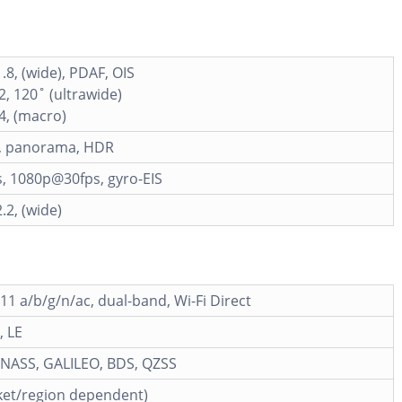
1.8, (wide), PDAF, OIS
.2, 120˚ (ultrawide)
.4, (macro)
h, panorama, HDR
, 1080p@30fps, gyro-EIS
.2, (wide)
.11 a/b/g/n/ac, dual-band, Wi-Fi Direct
, LE
NASS, GALILEO, BDS, QZSS
ket/region dependent)