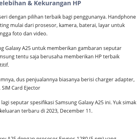
elebihan & Kekurangan HP
seri dengan pilihan terbaik bagi penggunanya. Handphone
ing mulai dari prosesor, kamera, baterai, layar untuk
ngga foto dan video.
ng Galaxy A25 untuk memberikan gambaran seputar
 Samsung tentu saja berusaha memberikan HP terbaik
tif.
nya, dus penjualannya biasanya berisi charger adapter,
 SIM Card Ejector
 lagi seputar spesifikasi Samsung Galaxy A25 ini. Yuk simak
eluaran terbaru di 2023, December 11.
y A25 dengan prosesor Exynos 1280 (5 nm) yang