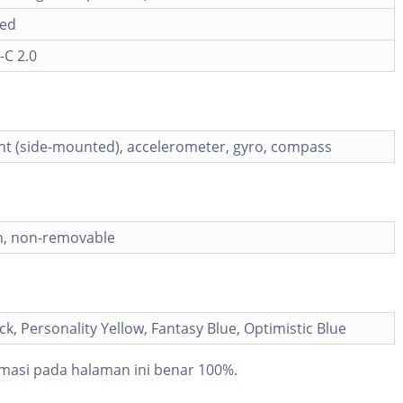
ied
-C 2.0
nt (side-mounted), accelerometer, gyro, compass
, non-removable
ck, Personality Yellow, Fantasy Blue, Optimistic Blue
masi pada halaman ini benar 100%.