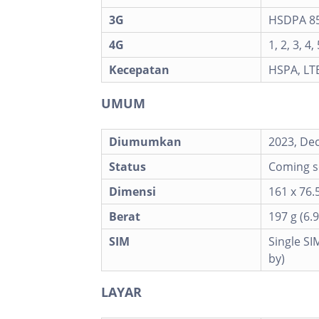
3G
HSDPA 850
4G
1, 2, 3, 4,
Kecepatan
HSPA, LT
UMUM
Diumumkan
2023, De
Status
Coming s
Dimensi
161 x 76.5
Berat
197 g (6.9
SIM
Single SI
by)
LAYAR