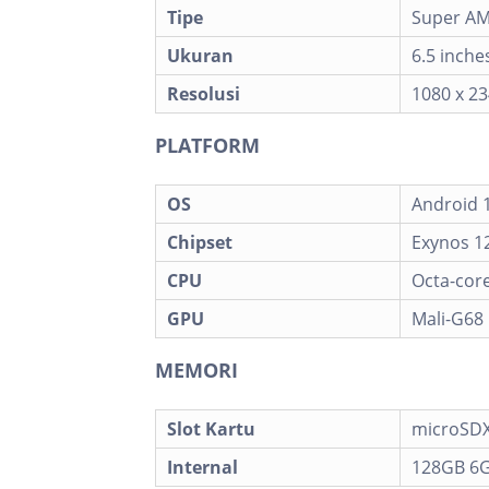
Tipe
Super AM
Ukuran
6.5 inche
Resolusi
1080 x 23
PLATFORM
OS
Android 1
Chipset
Exynos 1
CPU
Octa-core
GPU
Mali-G68
MEMORI
Slot Kartu
microSDX
Internal
128GB 6