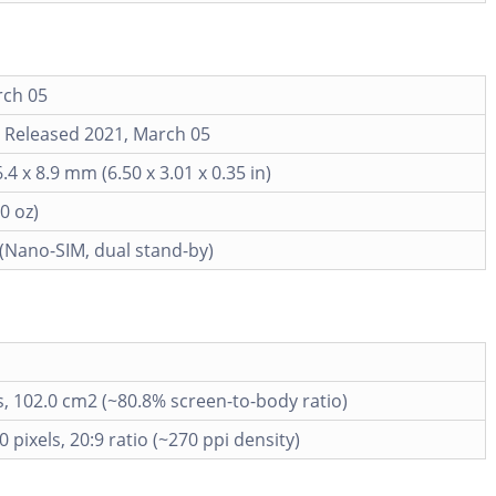
rch 05
. Released 2021, March 05
.4 x 8.9 mm (6.50 x 3.01 x 0.35 in)
0 oz)
(Nano-SIM, dual stand-by)
s, 102.0 cm2 (~80.8% screen-to-body ratio)
0 pixels, 20:9 ratio (~270 ppi density)