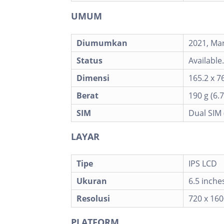
UMUM
Diumumkan
2021, Ma
Status
Available
Dimensi
165.2 x 76
Berat
190 g (6.7
SIM
Dual SIM 
LAYAR
Tipe
IPS LCD
Ukuran
6.5 inche
Resolusi
720 x 160
PLATFORM