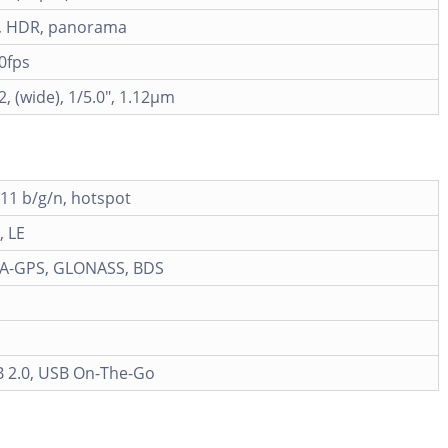
h, HDR, panorama
0fps
2, (wide), 1/5.0", 1.12µm
.11 b/g/n, hotspot
, LE
h A-GPS, GLONASS, BDS
 2.0, USB On-The-Go