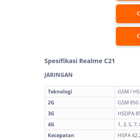
C
C
Spesifikasi Realme C21
JARINGAN
Teknologi
GSM / HS
2G
GSM 850 /
3G
HSDPA 85
4G
1, 3, 5, 7,
Kecepatan
HSPA 42.