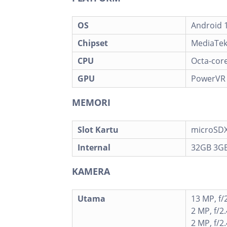
OS
Android 1
Chipset
MediaTek
CPU
Octa-core
GPU
PowerVR
MEMORI
Slot Kartu
microSDXC
Internal
32GB 3G
KAMERA
Utama
13 MP, f/
2 MP, f/2
2 MP, f/2.