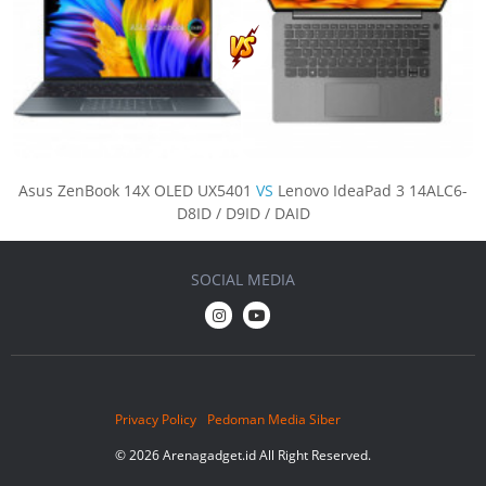
Asus ZenBook 14X OLED UX5401
VS
Lenovo IdeaPad 3 14ALC6-
D8ID / D9ID / DAID
SOCIAL MEDIA
Privacy Policy
Pedoman Media Siber
© 2026 Arenagadget.id All Right Reserved.