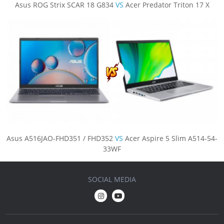
Asus ROG Strix SCAR 18 G834
VS
Acer Predator Triton 17 X
Asus A516JAO-FHD351 / FHD352
VS
Acer Aspire 5 Slim A514-54-
33WF
SOCIAL MEDIA