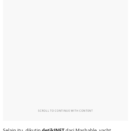
SCROLL TO CONTINUE WITH CONTENT
Selain itu, dikutip
detikINET
dari Mashable, yacht