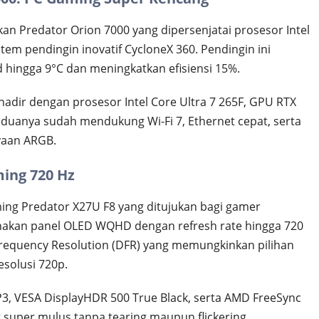
n Predator Orion 7000 yang dipersenjatai prosesor Intel
tem pendingin inovatif CycloneX 360. Pendingin ini
ngga 9°C dan meningkatkan efisiensi 15%.
hadir dengan prosesor Intel Core Ultra 7 265F, GPU RTX
duanya sudah mendukung Wi-Fi 7, Ethernet cepat, serta
yaan ARGB.
ing 720 Hz
ng Predator X27U F8 yang ditujukan bagi gamer
gunakan panel OLED WQHD dengan refresh rate hingga 720
Frequency Resolution (DFR) yang memungkinkan pilihan
esolusi 720p.
3, VESA DisplayHDR 500 True Black, serta AMD FreeSync
uper mulus tanpa tearing maupun flickering.